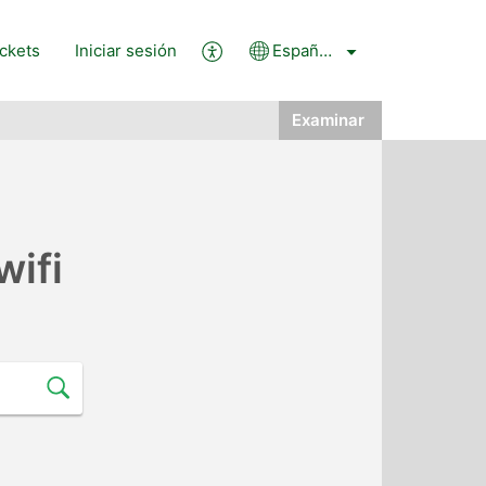
ckets
Iniciar sesión
Español (España)
Examinar
wifi